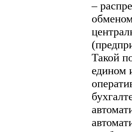
– распр
обменом
централ
(предпр
Такой п
едином 
операти
бухгалт
автомат
автомати