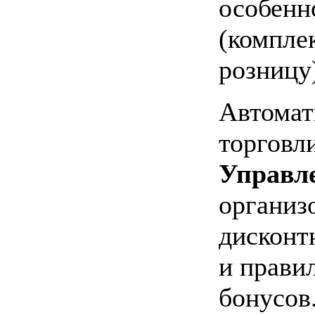
особенн
(компле
розницу
Автомат
торговл
Управл
организ
дисконт
и правил
бонусов