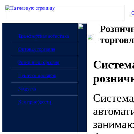
О
Рознич
Транспортная логистика
торгов
Оптовая торговля
Систем
Розничная торговля
рознич
Цепочки поставок
Загрузка
Система
Как приобрести
автомат
занимаю