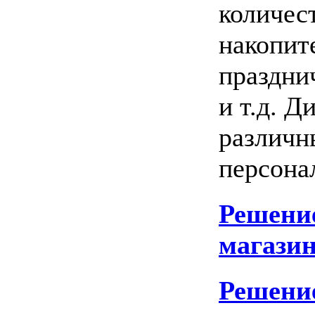
количест
накопит
праздни
и т.д. 
различн
персона
Решение
магазин
Решение