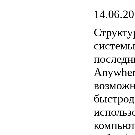
14.06.2
Структу
системы
последн
Anywher
возможн
быстрод
использ
компьют