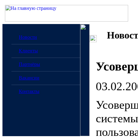
Новос
Новости
Клиенты
Усовер
Партнёры
Вакансии
03.02.2
Контакты
Усоверш
системы
пользов