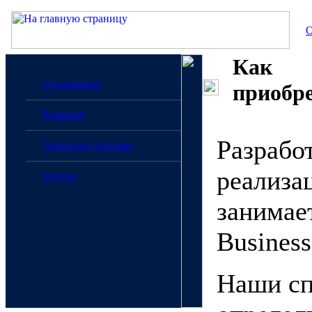
О
Как
О компании
приобр
Решения
Разрабо
Описание системы
реализа
Услуги
занимает
Business
Наши сп