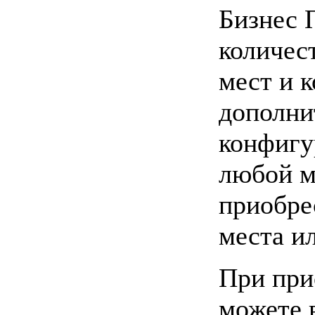
Бизнес 
количес
мест и 
дополни
конфигу
любой м
приобре
места и
При при
можете 